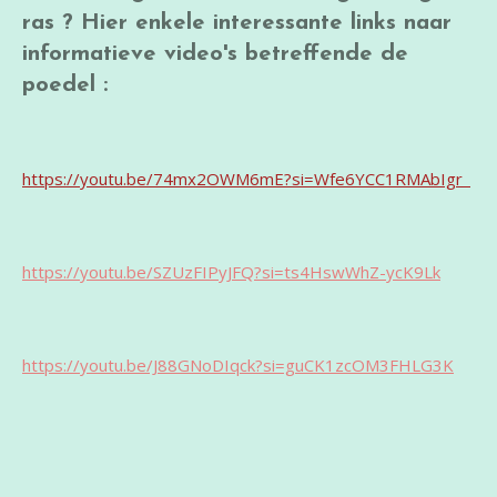
ras ? Hier enkele interessante links naar
informatieve video's betreffende de
poedel :
https://youtu.be/74mx2OWM6mE?si=Wfe6YCC1RMAbIgr_
https://youtu.be/SZUzFIPyJFQ?si=ts4HswWhZ-ycK9Lk
https://youtu.be/J88GNoDIqck?si=guCK1zcOM3FHLG3K